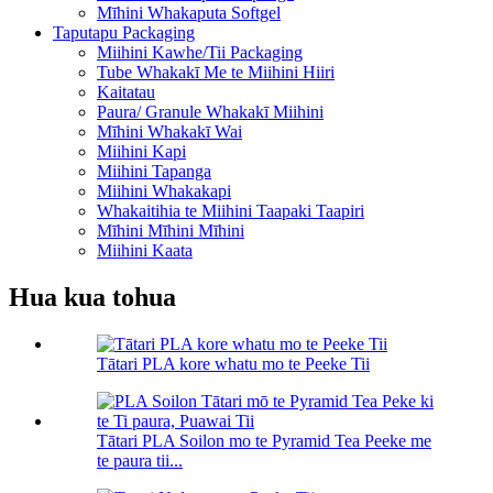
Mīhini Whakaputa Softgel
Taputapu Packaging
Miihini Kawhe/Tii Packaging
Tube Whakakī Me te Miihini Hiiri
Kaitatau
Paura/ Granule Whakakī Miihini
Mīhini Whakakī Wai
Miihini Kapi
Miihini Tapanga
Miihini Whakakapi
Whakaitihia te Miihini Taapaki Taapiri
Mīhini Mīhini Mīhini
Miihini Kaata
Hua kua tohua
Tātari PLA kore whatu mo te Peeke Tii
Tātari PLA Soilon mo te Pyramid Tea Peeke me
te paura tii...