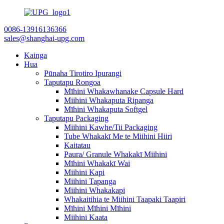
0086-13916136366
sales@shanghai-upg.com
Kainga
Hua
Pūnaha Tirotiro Ipurangi
Taputapu Rongoa
Mīhini Whakawhanake Capsule Hard
Miihini Whakaputa Ripanga
Mīhini Whakaputa Softgel
Taputapu Packaging
Miihini Kawhe/Tii Packaging
Tube Whakakī Me te Miihini Hiiri
Kaitatau
Paura/ Granule Whakakī Miihini
Mīhini Whakakī Wai
Miihini Kapi
Miihini Tapanga
Miihini Whakakapi
Whakaitihia te Miihini Taapaki Taapiri
Mīhini Mīhini Mīhini
Miihini Kaata