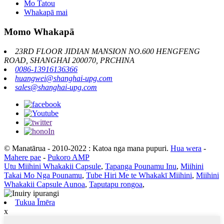
Mo Tatou
Whakapā mai
Momo Whakapā
23RD FLOOR JIDIAN MANSION NO.600 HENGFENG
ROAD, SHANGHAI 200070, PRCHINA
0086-13916136366
huangwei@shanghai-upg.com
sales@shanghai-upg.com
© Manatārua - 2010-2022 : Katoa nga mana pupuri.
Hua wera
-
Mahere pae
-
Pukoro AMP
Utu Miihini Whakakii Capsule
,
Tapanga Pounamu Inu
,
Miihini
Takai Mo Nga Pounamu
,
Tube Hiri Me te Whakakī Miihini
,
Miihini
Whakakii Capsule Aunoa
,
Taputapu rongoa
,
Tukua Īmēra
x