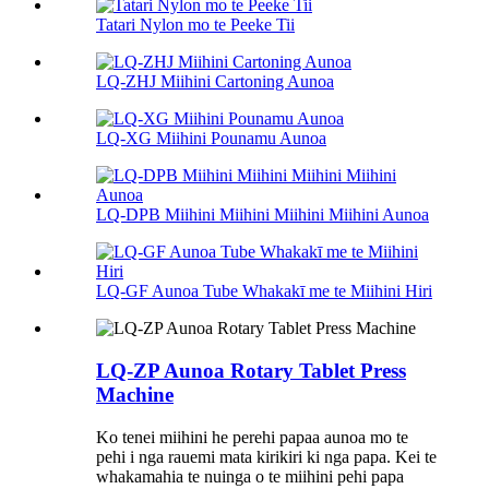
Tatari Nylon mo te Peeke Tii
LQ-ZHJ Miihini Cartoning Aunoa
LQ-XG Miihini Pounamu Aunoa
LQ-DPB Miihini Miihini Miihini Miihini Aunoa
LQ-GF Aunoa Tube Whakakī me te Miihini Hiri
LQ-ZP Aunoa Rotary Tablet Press
Machine
Ko tenei miihini he perehi papaa aunoa mo te
pehi i nga rauemi mata kirikiri ki nga papa. Kei te
whakamahia te nuinga o te miihini pehi papa