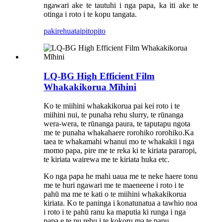
ngawari ake te tautuhi i nga papa, ka iti ake te
otinga i roto i te kopu tangata.
pakirehua
taipitopito
LQ-BG High Efficient Film
Whakakikorua Mīhini
Ko te miihini whakakikorua pai kei roto i te
miihini nui, te punaha rehu slurry, te rūnanga
wera-wera, te rūnanga paura, te taputapu ngota
me te punaha whakahaere rorohiko rorohiko.Ka
taea te whakamahi whanui mo te whakakii i nga
momo papa, pire me te reka ki te kiriata pararopi,
te kiriata wairewa me te kiriata huka etc.
Ko nga papa he mahi uaua me te neke haere tonu
me te huri ngawari me te maeneene i roto i te
pahū ma me te kati o te miihini whakakikorua
kiriata. Ko te paninga i konatunatua a tawhio noa
i roto i te pahū ranu ka maputia ki runga i nga
papa e te pu rehu i te kokoru ma te papu