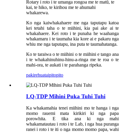
Rotary i roto i te umanga rongoa me te matū, te
kai, te hiko, te kirihou me te ahumahi
whakarewa.
Ko nga kaiwhakahaere me nga taputapu katoa
kei tetahi taha o te miihini, kia pai ake ai te
whakahaere. Kei roto i te punaha he waahanga
whakamaru i te taumaha kia kore ai e pakaru nga
whiu me nga taputapu, ina puta te taumahatanga.
Ko te taraiwa o te miihini o te miihini e tango ana
i te whakahinuhinu-hinu-a-ringa me te roa o te
mahi-ora, te aukati i te parahanga ripeka.
pakirehua
taipitopito
LQ-TDP Mīhini Puka Tuhi Tuhi
Ka whakamahia tenei miihini mo te hanga i nga
momo rauemi mata kirikiri ki nga papa
porowhita. E tika ana ki nga mahi
whakamatautau i roto i te Lab, i nga hua puranga
ranei i roto i te iti o nga momo momo papa, wahi