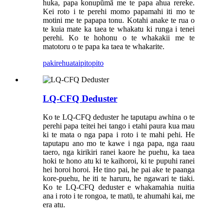
huka, papa konupūmā me te papa ahua rereke.
Kei roto i te perehi momo papamahi iti mo te
motini me te papapa tonu. Kotahi anake te rua o
te kuia mate ka taea te whakatu ki runga i tenei
perehi. Ko te hohonu o te whakakii me te
matotoru o te papa ka taea te whakarite.
pakirehua
taipitopito
LQ-CFQ Deduster
Ko te LQ-CFQ deduster he taputapu awhina o te
perehi papa teitei hei tango i etahi paura kua mau
ki te mata o nga papa i roto i te mahi pehi. He
taputapu ano mo te kawe i nga papa, nga raau
taero, nga kirikiri ranei kaore he puehu, ka taea
hoki te hono atu ki te kaihoroi, ki te pupuhi ranei
hei horoi horoi. He tino pai, he pai ake te paanga
kore-puehu, he iti te haruru, he ngawari te tiaki.
Ko te LQ-CFQ deduster e whakamahia nuitia
ana i roto i te rongoa, te matū, te ahumahi kai, me
era atu.