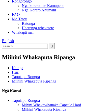
Rongorongo
Nga korero a te Kamupene
Nga Korero Ahumahi
FAQ
Mo Tatou
Ratonga
Haerenga wheketere
Whakapā mai
English
Miihini Whakaputa Ripanga
Kainga
Hua
Taputapu Rongoa
Miihini Whakaputa Ripanga
Ngā Kāwai
Taputapu Rongoa
Mīhini Whakawhanake Capsule Hard
Miihini Whakaputa Ripanga