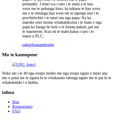
peristaltic. I tenei wa i raro i te mahi a te hau
wera me te pehanga kino, ka tukuna te hau wera
ma e te rūnanga hau wera me te ngenge mai i te
powhiriwhiri i te tatari ma nga papa. Na ka
maroke enei momo whakakikorua i te mata o nga
papa ka hanga he koti o te kiriata pakari, pai me
te maeneene. Kua oti te mahi katoa i raro i te
mana o PLC.
pakirehua
taipitopito
Mo te kamupene
Neke atu i te 40 nga roopu mohio me nga roopu ngaio e tatari ana
mo o patai me te ngana ki te whakarato ratonga ngaio me te pai ki te
whakatutuki i o hiahia.
tahua
Hua
Rongorongo
FAQ