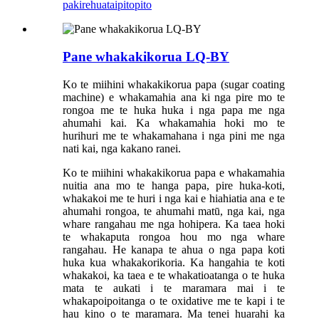
pakirehua
taipitopito
Pane whakakikorua LQ-BY
Ko te miihini whakakikorua papa (sugar coating
machine) e whakamahia ana ki nga pire mo te
rongoa me te huka huka i nga papa me nga
ahumahi kai. Ka whakamahia hoki mo te
hurihuri me te whakamahana i nga pini me nga
nati kai, nga kakano ranei.
Ko te miihini whakakikorua papa e whakamahia
nuitia ana mo te hanga papa, pire huka-koti,
whakakoi me te huri i nga kai e hiahiatia ana e te
ahumahi rongoa, te ahumahi matū, nga kai, nga
whare rangahau me nga hohipera. Ka taea hoki
te whakaputa rongoa hou mo nga whare
rangahau. He kanapa te ahua o nga papa koti
huka kua whakakorikoria. Ka hangahia te koti
whakakoi, ka taea e te whakatioatanga o te huka
mata te aukati i te maramara mai i te
whakapoipoitanga o te oxidative me te kapi i te
hau kino o te maramara. Ma tenei huarahi ka